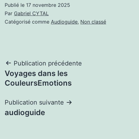
Publié le
17 novembre 2025
Par
Gabriel CYTAL
Catégorisé comme
Audioguide
,
Non classé
Navigation
Publication précédente
Voyages dans les
de
CouleursEmotions
l’article
Publication suivante
audioguide