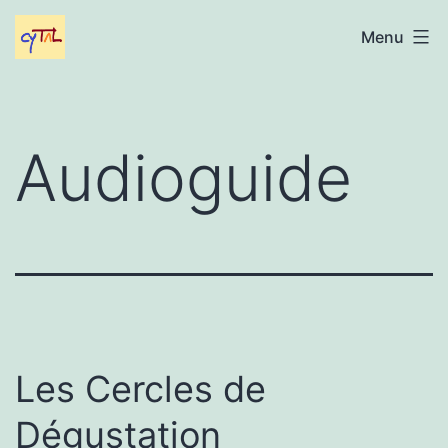
Aller
Gabriel
Menu
au
Cytal
contenu
Audioguide
Les Cercles de
Dégustation