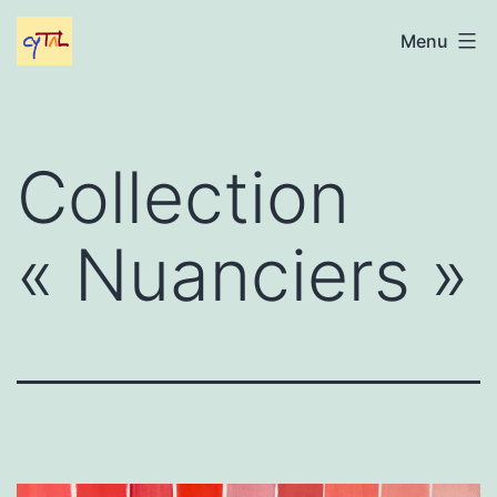
Aller
Gabriel
Menu
au
Cytal
contenu
Collection
« Nuanciers »