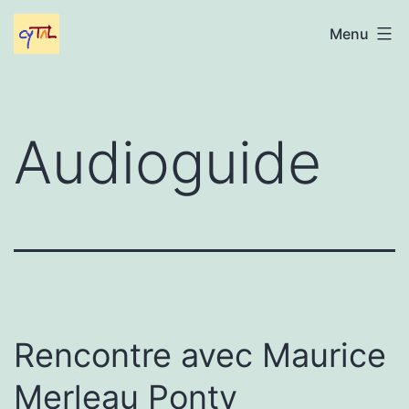
Aller
Gabriel
Menu
au
Cytal
contenu
Audioguide
Rencontre avec Maurice
Merleau Ponty