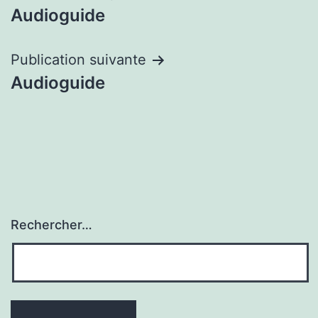
Audioguide
de
l’article
Publication suivante
Audioguide
Rechercher…