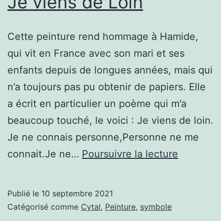
Je viens de Loin
Cette peinture rend hommage à Hamide,
qui vit en France avec son mari et ses
enfants depuis de longues années, mais qui
n’a toujours pas pu obtenir de papiers. Elle
a écrit en particulier un poème qui m’a
beaucoup touché, le voici : Je viens de loin.
Je ne connais personne,Personne ne me
Je
connait.Je ne…
Poursuivre la lecture
viens
de
Publié le
10 septembre 2021
Loin
Catégorisé comme
Cytal
,
Peinture
,
symbole