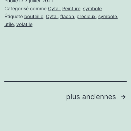
Publié le
3 juillet 2021
Catégorisé comme
Cytal
,
Peinture
,
symbole
Étiqueté
bouteille
,
Cytal
,
flacon
,
précieux
,
symbole
,
utile
,
volatile
Pagination
plus anciennes
des
publications