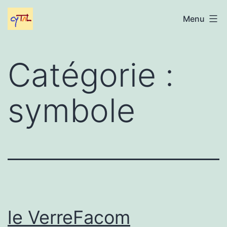
Aller
Gabriel
Menu
au
Cytal
contenu
Catégorie :
symbole
le VerreFacom